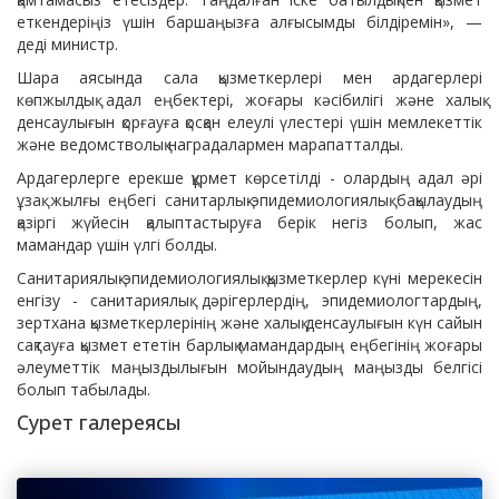
еткендеріңіз үшін баршаңызға алғысымды білдіремін», —
деді министр.
Шара аясында сала қызметкерлері мен ардагерлері
көпжылдық адал еңбектері, жоғары кәсібилігі және халық
денсаулығын қорғауға қосқан елеулі үлестері үшін мемлекеттік
және ведомстволық наградалармен марапатталды.
Ардагерлерге ерекше құрмет көрсетілді - олардың адал әрі
ұзақ жылғы еңбегі санитарлық-эпидемиологиялық бақылаудың
қазіргі жүйесін қалыптастыруға берік негіз болып, жас
мамандар үшін үлгі болды.
Санитариялық-эпидемиологиялық қызметкерлер күні мерекесін
енгізу - санитариялық дәрігерлердің, эпидемиологтардың,
зертхана қызметкерлерінің және халық денсаулығын күн сайын
сақтауға қызмет ететін барлық мамандардың еңбегінің жоғары
әлеуметтік маңыздылығын мойындаудың маңызды белгісі
болып табылады.
Сурет галереясы