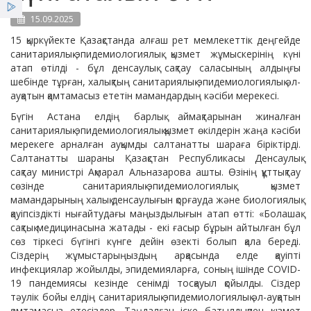
Қызметтер
15.09.2025
15 қыркүйекте Қазақстанда алғаш рет мемлекеттік деңгейде
санитариялық-эпидемиологиялық қызмет жұмыскерінің күні
Жеңілдіктер
атап өтілді - бұл денсаулық сақтау саласының алдыңғы
шебінде тұрған, халықтың санитариялық-эпидемиологиялық әл-
Жаңалықтар
ауқатын қамтамасыз ететін мамандардың кәсіби мерекесі.
Бүгін Астана елдің барлық аймақтарынан жиналған
санитариялық-эпидемиологиялық қызмет өкілдерін жаңа кәсіби
мерекеге арналған ауқымды салтанатты шараға біріктірді.
Салтанатты шараны Қазақстан Республикасы Денсаулық
сақтау министрі Ақмарал Альназарова ашты. Өзінің құттықтау
сөзінде санитариялық-эпидемиологиялық қызмет
мамандарының халық денсаулығын қорғауда және биологиялық
қауіпсіздікті нығайтудағы маңыздылығын атап өтті: «Болашақ
сақтық медицинасына жатады - екі ғасыр бұрын айтылған бұл
сөз тіркесі бүгінгі күнге дейін өзекті болып қала береді.
Сіздерің жұмыстарыңыздың арқасында елде қауіпті
инфекциялар жойылды, эпидемияларға, соның ішінде COVID-
19 пандемиясы кезінде сенімді тосқауыл қойылды. Сіздер
тәулік бойы елдің санитариялық-эпидемиологиялық әл-ауқатын
қамтамасыз етесіздер. Таңдалған іске батылдықпен қызмет