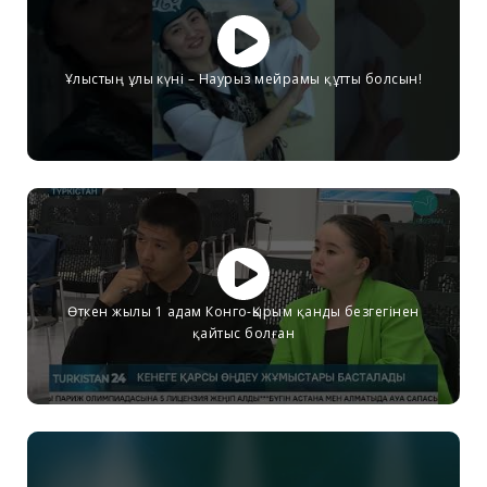
Ұлыстың ұлы күні – Наурыз мейрамы құтты болсын!
Өткен жылы 1 адам Конго-Қырым қанды безгегінен
қайтыс болған