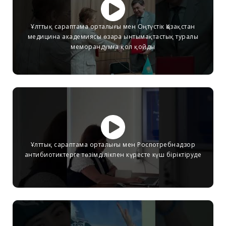
Ұлттық сараптама орталығы мен Оңтүстік Қазақстан
медицина академиясы өзара ынтымақтастық туралы
меморандумға қол қойды
Ұлттық сараптама орталығы мен Роспотребнадзор
антибиотиктерге төзімділікпен күресте күш біріктіруде