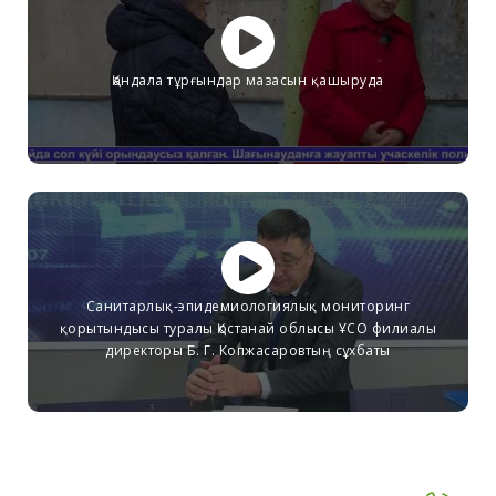
Қандала тұрғындар мазасын қашыруда
Санитарлық-эпидемиологиялық мониторинг
қорытындысы туралы Қостанай облысы ҰСО филиалы
директоры Б. Г. Копжасаровтың сұхбаты
1
2
3
4