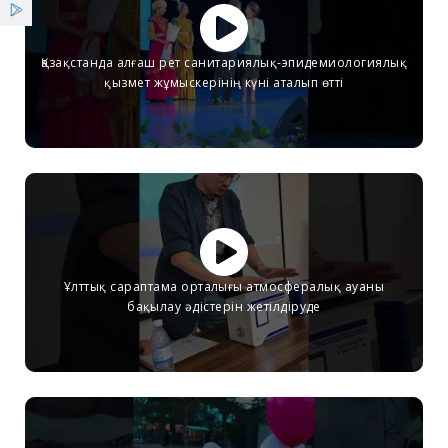
Қызметтер
Қазақстанда алғаш рет санитариялық-эпидемиологиялық
Жеңілдіктер
қызмет жұмыскерінің күні аталып өтті
Жаңалықтар
Ұлттық сараптама орталығы атмосфералық ауаны
бақылау әдістерін жетілдіруде