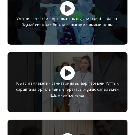
Ұлттық сараптама орталығының қызметкері — Ұлпан
Жұмабектің кәсіби және шығармашылық жолы
ҚР Бас мемлекеттік санитариялық дәрігері мен Ұлттық
сараптама орталығының төрағасы жұмыс сапарымен
Шымкентке келді